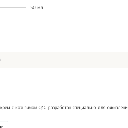
50 мл
в
рем с коэнзимом Q10 разработан специально для оживления у
ие