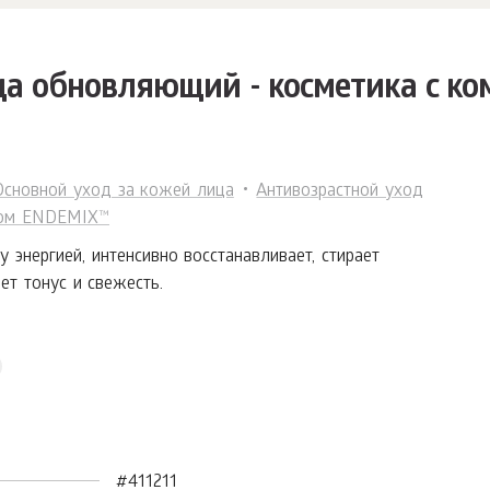
а обновляющий - косметика с ко
Основной уход за кожей лица
Антивозрастной уход
сом ENDEMIX™
энергией, интенсивно восстанавливает, стирает
ет тонус и свежесть.
#411211