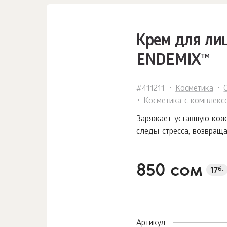
Крем для лиц
ENDEMIX™
#411211
Косметика
Косметика с комплек
Заряжает уставшую кожу 
следы стресса, возвраща
850 сом
17
б.
Артикул